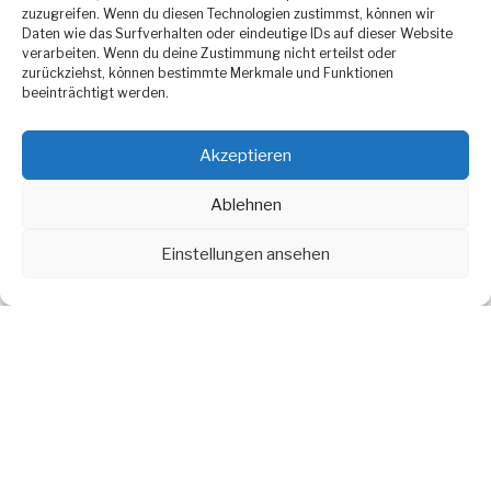
zuzugreifen. Wenn du diesen Technologien zustimmst, können wir
Anmelden geht natürlich trotzdem schon. Dann hier
Daten wie das Surfverhalten oder eindeutige IDs auf dieser Website
entlang:
https://my.raceresult.com/231980/
verarbeiten. Wenn du deine Zustimmung nicht erteilst oder
zurückziehst, können bestimmte Merkmale und Funktionen
beeinträchtigt werden.
Bis bald,
Akzeptieren
euer Ausdauerteam-Vreden e.V.
Ablehnen
Einstellungen ansehen