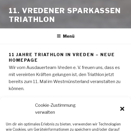
11. VREDENER SPARKASSEN
TRIATHLON
Menü
11 JAHRE TRIATHLON IN VREDEN – NEUE
HOMEPAGE
Wir vom Ausdauerteam-Vreden e. V. freuen uns, dass es
mit vereinten Kräften gelungen ist, den Triathlon jetzt
bereits zum 11. Mal im Westmünsterland veranstalten zu
können.
Wir arbeiten derzeit an einer neuen Homepage. Dort
Cookie-Zustimmung
findet ihr bald alle wichtigen Informationen.
verwalten
www.triathlonvreden.de
Um dir ein optimales Erlebnis zu bieten, verwenden wir Technologien
wie Cookies, um Geräteinformationen zu speichern und/oder darauf