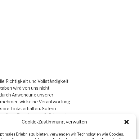
ie Richtigkeit und Vollständigkeit
aben wird von uns nicht
e durch Anwendung unserer
ernehmen wir keine Verantwortung
nsere Links erhalten. Sofern
keit zur Eingabe persönlicher oder
Cookie-Zustimmung verwalten
n, Anschriften) besteht, so
des Nutzers auf ausdrücklich
optimales Erlebnis zu bieten, verwenden wir Technologien wie Cookies,