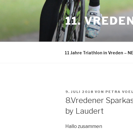
Zum
Inhalt
11. VREDE
springen
11 Jahre Triathlon in Vreden –
VERÖFFENTLICHT
9. JULI 2018
VON
PETRA VOE
AM
8.Vredener Sparka
by Laudert
Hallo zusammen