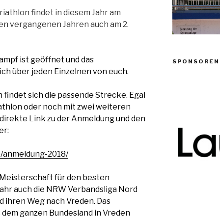
iathlon findet in diesem Jahr am
 den vergangenen Jahren auch am 2.
kampf
ist geöffnet und das
SPONSOREN
ch über jeden Einzelnen von euch.
 findet sich die passende Strecke. Egal
athlon oder noch mit zwei weiteren
r direkte Link zu der Anmeldung und den
er:
de/anmeldung-2018/
Meisterschaft für den besten
Jahr auch die NRW Verbandsliga Nord
üd ihren Weg nach Vreden. Das
 dem ganzen Bundesland in Vreden